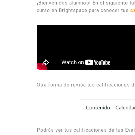
¡Bienvenidos alumnos! En el siguiente tu
curso en Brightspace para conocer tus
c
Otra forma de revisa tus calificaciones d
Podrás ver tus calificaciones de tus Eva