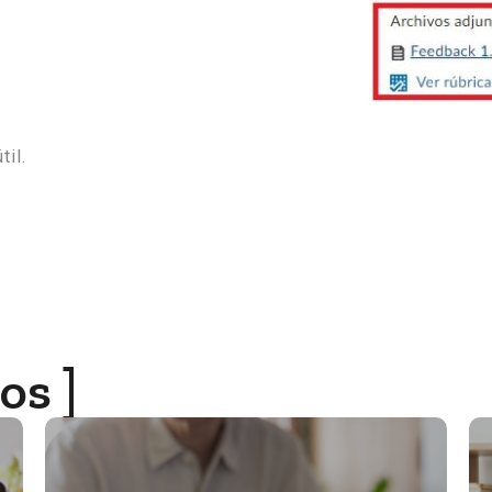
il.
os ]