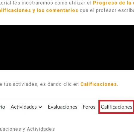
torial les mostraremos como utilizar el
Progreso de la 
alificaciones y los comentarios
que el profesor escrib
e tus activiades, es dando clic en
Calificaciones.
luaciones y Actividades