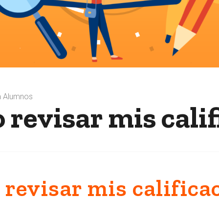
ra Alumnos
revisar mis calif
revisar mis califica