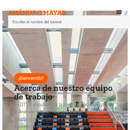
¡Bienvenido!
Acerca de nuestro equipo
de trabajo
En DTTD impulsamos la transformación digital de
la Anáhuac Mayab. Nuestro trabajo une estrategia,
diseño y desarrollo para crear herramientas que
mejoren la experiencia de estudiantes, docentes y