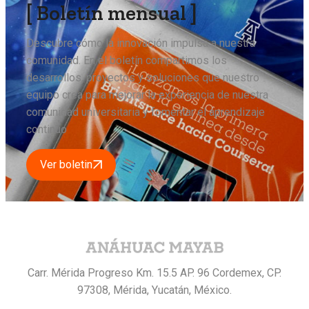
[ Boletín mensual ]
Descubre cómo la innovación impulsa a nuestra
comunidad. En el boletín compartimos los
desarrollos, proyectos y soluciones que nuestro
equipo crea para mejorar la experiencia de nuestra
comunidad universitaria y fomentar el aprendizaje
continuo
Ver boletin
Carr. Mérida Progreso Km. 15.5 AP. 96 Cordemex, CP.
97308, Mérida, Yucatán, México.