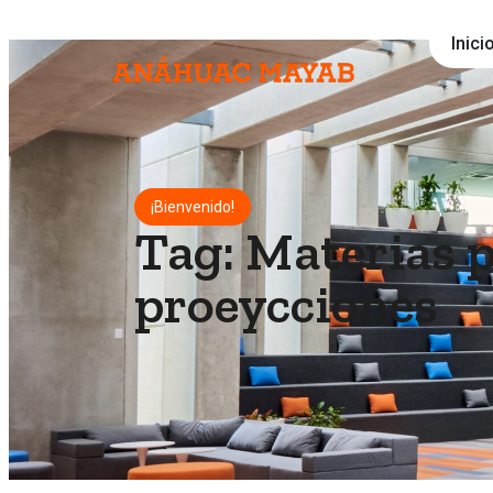
Inici
¡Bienvenido!
Tag: Materias 
proeycciones