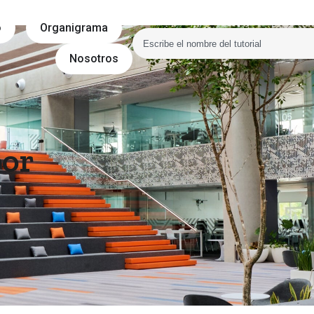
o
Organigrama
Nosotros
por