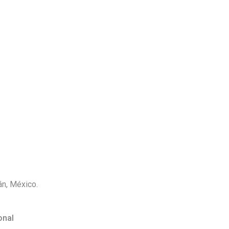
án, México.
onal